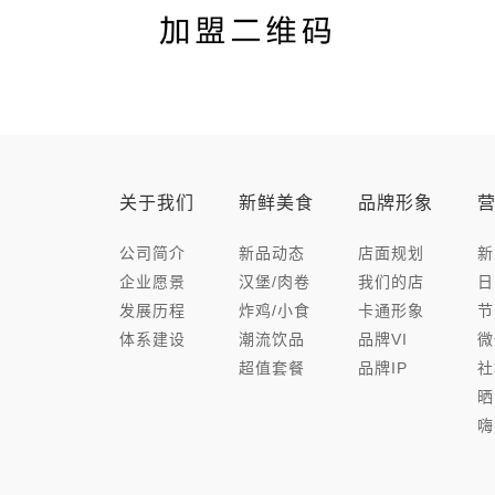
关于我们
新鲜美食
品牌形象
公司简介
新品动态
店面规划
新
企业愿景
汉堡/肉卷
我们的店
日
发展历程
炸鸡/小食
卡通形象
节
体系建设
潮流饮品
品牌VI
微
超值套餐
品牌IP
社
晒
嗨