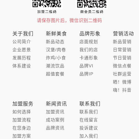
请保存图片后，微信识别二维码
关于我们
新鲜美食
品牌形象
营销活动
公司简介
新品动态
店面规划
新品营销
企业愿景
汉堡/肉卷
我们的店
日常营销
发展历程
炸鸡/小食
卡通形象
节日营销
体系建设
潮流饮品
品牌VI
微信点餐
超值套餐
品牌IP
社群运营
晒！微博
嗨！抖音
加盟服务
新闻资讯
联系我们
如何选择
加盟资讯
联系我们
加盟流程
成功案例
在线留言
在您身边
品牌资讯
投诉建议
加盟方案
加入我们