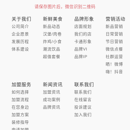
请保存图片后，微信识别二维码
关于我们
新鲜美食
品牌形象
营销活动
公司简介
新品动态
店面规划
新品营销
企业愿景
汉堡/肉卷
我们的店
日常营销
发展历程
炸鸡/小食
卡通形象
节日营销
体系建设
潮流饮品
品牌VI
微信点餐
超值套餐
品牌IP
社群运营
晒！微博
嗨！抖音
加盟服务
新闻资讯
联系我们
如何选择
加盟资讯
联系我们
加盟流程
成功案例
在线留言
在您身边
品牌资讯
投诉建议
加盟方案
加入我们
装修指导
申请加盟