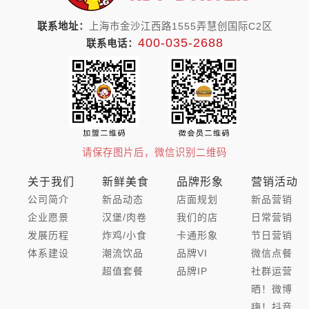
联系地址：
上海市金沙江西路1555弄慧创国际C2区
400-035-2688
联系电话：
请保存图片后，微信识别二维码
关于我们
新鲜美食
品牌形象
营销活动
公司简介
新品动态
店面规划
新品营销
企业愿景
汉堡/肉卷
我们的店
日常营销
发展历程
炸鸡/小食
卡通形象
节日营销
体系建设
潮流饮品
品牌VI
微信点餐
超值套餐
品牌IP
社群运营
晒！微博
嗨！抖音