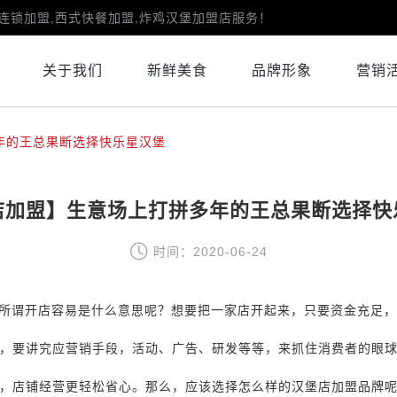
连锁加盟,西式快餐加盟,炸鸡汉堡加盟店服务！
关于我们
新鲜美食
品牌形象
营销
年的王总果断选择快乐星汉堡
店加盟】生意场上打拼多年的王总果断选择快
时间：2020-06-24
”所谓开店容易是什么意思呢？想要把一家店开起来，只要资金充足
，要讲究应营销手段，活动、广告、研发等等，来抓住消费者的眼
，店铺经营更轻松省心。那么，应该选择怎么样的汉堡店加盟品牌