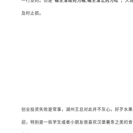
一行业的。但是
“
橘生淮南则为橘
,
橘生淮北则为桎
”，大
及时止损。
创业投资失败是常事，湖州王总对此并不灰心。好歹水果
迎，特别是一些学生或者小朋友很喜欢汉堡薯条之类的食