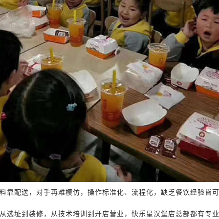
料靠配送，对手再难模仿，操作标准化、流程化，缺乏餐饮经验皆
从选址到装修，从技术培训到开店营业，
快乐星
汉堡
店
总部都有专