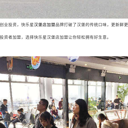
创业投资，
快乐星
汉堡
店
加盟
品牌打破了汉堡的传统口味，更新鲜
投资者加盟，选择
快乐星
汉堡
店
加盟让你轻松拥有好生意。