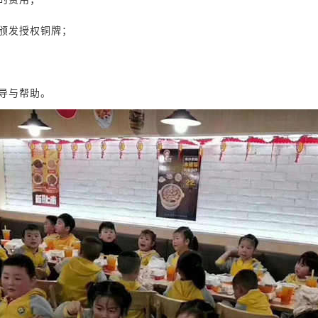
颁发授权铜牌；
导与帮助。