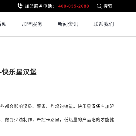
加盟服务电话：
400-035-2688
搜索
活动
加盟服务
新闻资讯
联系我们
—快乐星汉堡
这些都会影响汉堡、薯条、炸鸡的销量。
快乐星
汉堡
店
加盟
油、做到少油制作，严控卡路里，低热量的产品吃的才能健