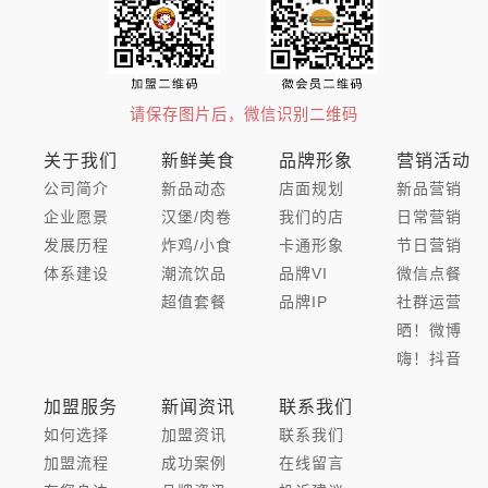
请保存图片后，微信识别二维码
关于我们
新鲜美食
品牌形象
营销活动
公司简介
新品动态
店面规划
新品营销
企业愿景
汉堡/肉卷
我们的店
日常营销
发展历程
炸鸡/小食
卡通形象
节日营销
体系建设
潮流饮品
品牌VI
微信点餐
超值套餐
品牌IP
社群运营
晒！微博
嗨！抖音
加盟服务
新闻资讯
联系我们
如何选择
加盟资讯
联系我们
加盟流程
成功案例
在线留言