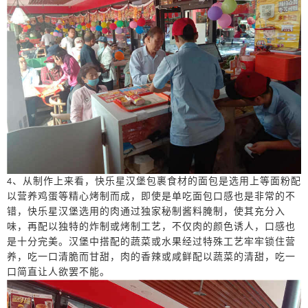
、从制作上来看，快乐星汉堡包裹食材的面包是选用上等面粉配
4
以营养鸡蛋等精心烤制而成，即使是单吃面包口感也是非常的不
错，快乐星汉堡选用的肉通过独家秘制酱料腌制，使其充分入
味，再配以独特的炸制或烤制工艺，不仅肉的颜色诱人，口感也
是十分完美。汉堡中搭配的蔬菜或水果经过特殊工艺牢牢锁住营
养，吃一口清脆而甘甜，肉的香辣或咸鲜配以蔬菜的清甜，吃一
口简直让人欲罢不能。