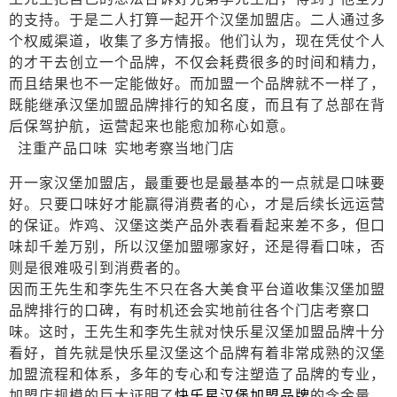
的支持。于是二人打算一起开个汉堡加盟店。二人通过多
个权威渠道，收集了多方情报。他们认为，现在凭仗个人
的才干去创立一个品牌，不仅会耗费很多的时间和精力，
而且结果也不一定能做好。而加盟一个品牌就不一样了，
既能继承汉堡加盟品牌排行的知名度，而且有了总部在背
后保驾护航，运营起来也能愈加称心如意。
注重产品口味
实地考察当地门店
开一家汉堡加盟店，最重要也是最基本的一点就是口味要
好。只要口味好才能赢得消费者的心，才是后续长远运营
的保证。炸鸡、汉堡这类产品外表看看起来差不多，但口
味却千差万别，所以汉堡加盟哪家好，还是得看口味，否
则是很难吸引到消费者的。
因而王先生和李先生不只在各大美食平台道收集汉堡加盟
品牌排行的口碑，有时机还会实地前往各个门店考察口
味。这时，王先生和李先生就对快乐星汉堡加盟品牌十分
看好，首先就是快乐星汉堡这个品牌有着非常成熟的汉堡
加盟流程和体系，多年的专心和专注塑造了品牌的专业，
加盟店规模的巨大证明了
快乐星汉堡加盟品牌
的含金量。