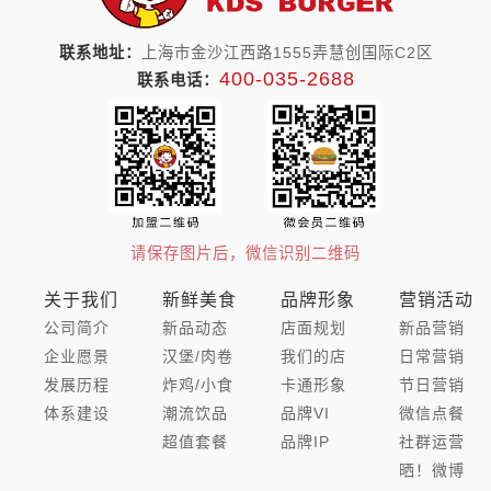
联系地址：
上海市金沙江西路1555弄慧创国际C2区
400-035-2688
联系电话：
请保存图片后，微信识别二维码
关于我们
新鲜美食
品牌形象
营销活动
公司简介
新品动态
店面规划
新品营销
企业愿景
汉堡/肉卷
我们的店
日常营销
发展历程
炸鸡/小食
卡通形象
节日营销
体系建设
潮流饮品
品牌VI
微信点餐
超值套餐
品牌IP
社群运营
晒！微博