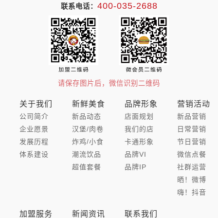
400-035-2688
联系电话：
请保存图片后，微信识别二维码
关于我们
新鲜美食
品牌形象
营销活动
公司简介
新品动态
店面规划
新品营销
企业愿景
汉堡/肉卷
我们的店
日常营销
发展历程
炸鸡/小食
卡通形象
节日营销
体系建设
潮流饮品
品牌VI
微信点餐
超值套餐
品牌IP
社群运营
晒！微博
嗨！抖音
加盟服务
新闻资讯
联系我们