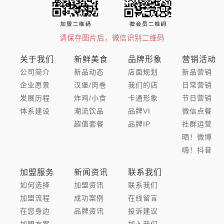
请保存图片后，微信识别二维码
关于我们
新鲜美食
品牌形象
营销活动
公司简介
新品动态
店面规划
新品营销
企业愿景
汉堡/肉卷
我们的店
日常营销
发展历程
炸鸡/小食
卡通形象
节日营销
体系建设
潮流饮品
品牌VI
微信点餐
超值套餐
品牌IP
社群运营
晒！微博
嗨！抖音
加盟服务
新闻资讯
联系我们
如何选择
加盟资讯
联系我们
加盟流程
成功案例
在线留言
在您身边
品牌资讯
投诉建议