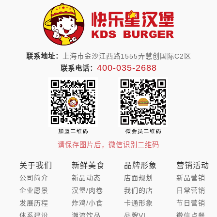
联系地址：
上海市金沙江西路1555弄慧创国际C2区
400-035-2688
联系电话：
请保存图片后，微信识别二维码
关于我们
新鲜美食
品牌形象
营销活动
公司简介
新品动态
店面规划
新品营销
企业愿景
汉堡/肉卷
我们的店
日常营销
发展历程
炸鸡/小食
卡通形象
节日营销
体系建设
潮流饮品
品牌VI
微信点餐