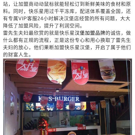
站，让加盟商动动鼠标就能轻松订到新鲜美味的食材和原
料。同时，快乐星用过千平冻库，配送体系覆盖全国，还
有专属
VIP
客服
24
小时解决汉堡店经营的所有问题，大大
降低了加盟风险，提升了利润空间。
雷先生夫妇最欣赏的就是快乐星
汉堡加盟品牌
的诚信，做
什么都有正规的流程，正是这份专心和用心换取了雷先生
夫妇的放心，他们果断加盟快乐星汉堡，开启了属于他们
的财富人生。