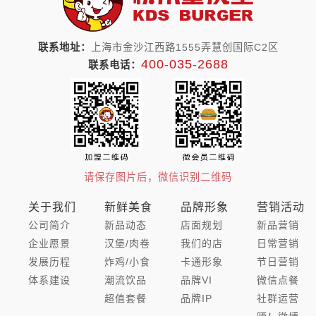
联系地址：
上海市金沙江西路1555弄慧创国际C2区
400-035-2688
联系电话：
请保存图片后，微信识别二维码
关于我们
新鲜美食
品牌形象
营销活动
公司简介
新品动态
店面规划
新品营销
企业愿景
汉堡/肉卷
我们的店
日常营销
发展历程
炸鸡/小食
卡通形象
节日营销
体系建设
潮流饮品
品牌VI
微信点餐
超值套餐
品牌IP
社群运营