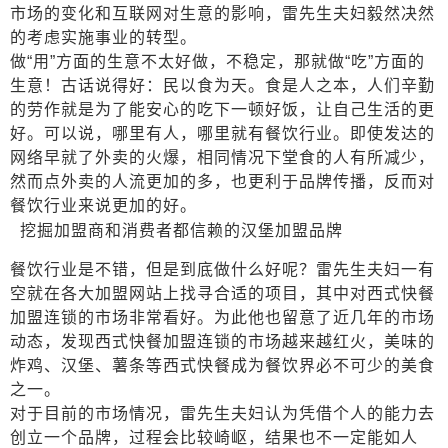
市场的变化和互联网对生意的影响，雷先生夫妇毅然决然
的考虑实施事业的转型。
做
“用”方面的生意不太好做，不稳定，那就做“吃”方面的
生意！古话说得好：民以食为天。食是人之本，人们辛勤
的劳作就是为了能安心的吃下一顿好饭，让自己生活的更
好。可以说，哪里有人，哪里就有餐饮行业。即使发达的
网络早就了外卖的火爆，相同情况下堂食的人有所减少，
然而点外卖的人流更加的多，也更利于品牌传播，反而对
餐饮行业来说更加的好。
挖掘加盟商和消费者都信赖的汉堡加盟品牌
餐饮行业是不错，但是到底做什么好呢？雷先生夫妇一有
空就在各大加盟网站上找寻合适的项目，其中对西式快餐
加盟连锁的市场非常看好。为此他也留意了近几年的市场
动态，发现西式快餐加盟连锁的市场越来越红火，美味的
炸鸡、汉堡、薯条等西式快餐成为餐饮界必不可少的美食
之一。
对于目前的市场情况，雷先生夫妇认为凭借个人的能力去
创立一个品牌，过程会比较崎岖，结果也不一定能如人