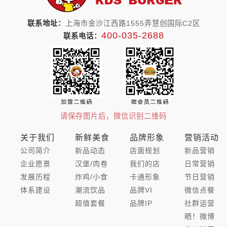
联系地址：
上海市金沙江西路1555弄慧创国际C2区
400-035-2688
联系电话：
请保存图片后，微信识别二维码
关于我们
新鲜美食
品牌形象
营销活动
公司简介
新品动态
店面规划
新品营销
企业愿景
汉堡/肉卷
我们的店
日常营销
发展历程
炸鸡/小食
卡通形象
节日营销
体系建设
潮流饮品
品牌VI
微信点餐
超值套餐
品牌IP
社群运营
晒！微博