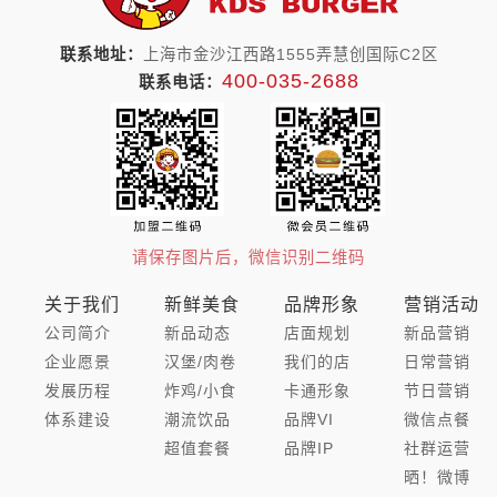
联系地址：
上海市金沙江西路1555弄慧创国际C2区
400-035-2688
联系电话：
请保存图片后，微信识别二维码
关于我们
新鲜美食
品牌形象
营销活动
公司简介
新品动态
店面规划
新品营销
企业愿景
汉堡/肉卷
我们的店
日常营销
发展历程
炸鸡/小食
卡通形象
节日营销
体系建设
潮流饮品
品牌VI
微信点餐
超值套餐
品牌IP
社群运营
晒！微博