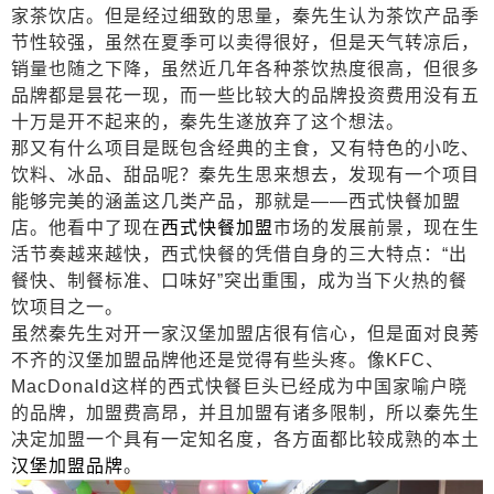
家茶饮店。但是经过细致的思量，秦先生认为茶饮产品季
节性较强，虽然在夏季可以卖得很好，但是天气转凉后，
销量也随之下降，虽然近几年各种茶饮热度很高，但很多
品牌都是昙花一现，而一些比较大的品牌投资费用没有五
十万是开不起来的，秦先生遂放弃了这个想法。
那又有什么项目是既包含经典的主食，又有特色的小吃、
饮料、冰品、甜品呢？秦先生思来想去，发现有一个项目
能够完美的涵盖这几类产品，那就是
——西式快餐加盟
店。他看中了现在
西式快餐加盟
市场的发展前景，现在生
活节奏越来越快，西式快餐的凭借自身的三大特点：“出
餐快、制餐标准、口味好”突出重围，成为当下火热的餐
饮项目之一。
虽然秦先生对开一家汉堡加盟店很有信心，但是面对良莠
不齐的汉堡加盟品牌他还是觉得有些头疼。像
KFC
、
MacDonald
这样的西式快餐巨头已经成为中国家喻户晓
的品牌，加盟费高昂，并且加盟有诸多限制，所以秦先生
决定加盟一个具有一定知名度，各方面都比较成熟的本土
汉堡加盟品牌
。