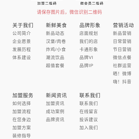
请保存图片后，微信识别二维码
关于我们
新鲜美食
品牌形象
营销活动
公司简介
新品动态
店面规划
新品营销
企业愿景
汉堡/肉卷
我们的店
日常营销
发展历程
炸鸡/小食
卡通形象
节日营销
体系建设
潮流饮品
品牌VI
微信点餐
超值套餐
品牌IP
社群运营
晒！微博
嗨！抖音
加盟服务
新闻资讯
联系我们
如何选择
加盟资讯
联系我们
加盟流程
成功案例
在线留言
在您身边
品牌资讯
投诉建议
加盟方案
加入我们
装修指导