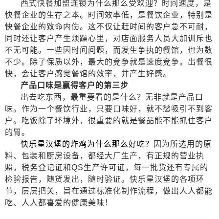
西式快餐加盟连锁为什么那么受欢迎？
时间速度，是
快餐企业的生存之本。时间效率低，是餐饮企业，特别是
快餐企业的致命内伤。这不仅让赶时间的客户急不可耐，
同时还让客户产生烦躁心里，对店面服务人员大加训斥也
不无可能。一些因时间问题，而发生争执的餐馆，也为数
不少。除了保质以外，最大的竞争就是速度竞争。出餐很
快，会让客户感觉餐馆的效率，并产生好感。
产品口味是赢得客户的第
三
步
出去吃东西，最重要看的是什么？无非就是产品口
味。作为一个餐饮行业，只要口味好，就不愁吸引不到客
户。
吃饭除了环境外，很重要的就是餐品能不能抓住客户
的胃。
快乐星汉堡的炸鸡为什么那么好吃？
因为所选用的原
料、包装和厨房设备，都经大厂生产，有正规的营业执
照，税务登记证和
QS生产许可证，每一批货还有专属的
检验报告，随货发出，随时验证。快乐星汉堡的各项环
节，层层把关，旨在通过标准化制作流程，做出人人都能
吃、人人都喜爱的健康美味！