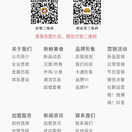
请保存图片后，微信识别二维码
关于我们
新鲜美食
品牌形象
营销活动
公司简介
新品动态
店面规划
新品营销
企业愿景
汉堡/肉卷
我们的店
日常营销
发展历程
炸鸡/小食
卡通形象
节日营销
体系建设
潮流饮品
品牌VI
微信点餐
超值套餐
品牌IP
社群运营
晒！微博
嗨！抖音
加盟服务
新闻资讯
联系我们
如何选择
加盟资讯
联系我们
加盟流程
成功案例
在线留言