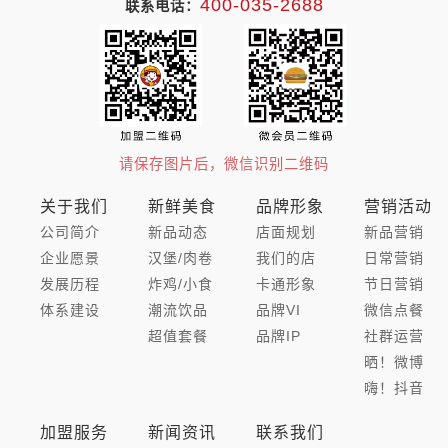
400-035-2688
联系电话：
请保存图片后，微信识别二维码
关于我们
新鲜美食
品牌形象
营销活动
公司简介
新品动态
店面规划
新品营销
企业愿景
汉堡/肉卷
我们的店
日常营销
发展历程
炸鸡/小食
卡通形象
节日营销
体系建设
潮流饮品
品牌VI
微信点餐
超值套餐
品牌IP
社群运营
晒！微博
嗨！抖音
加盟服务
新闻资讯
联系我们