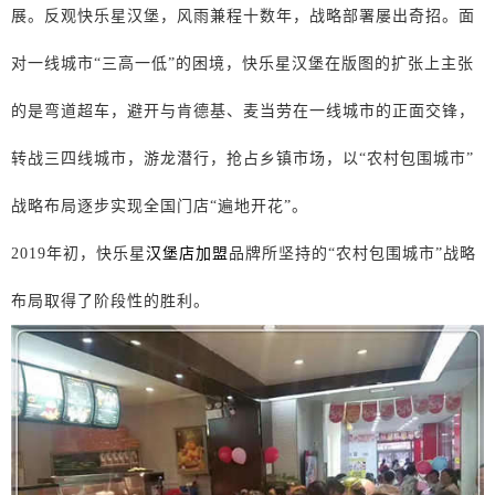
展。反观
快乐星
汉堡，风雨兼程
十数年
，战略部署屡出奇招。面
对一线城市
“三高一低”的困境，
快乐星
汉堡在版图的扩张上主张
的是弯道超车，避开与肯德基、麦当劳在一线城市的正面交锋，
转战三四线城市，游龙潜行，抢占乡镇市场，以
“农村包围城市”
战略布局逐步实现全国门店“遍地开花”。
2019
年初，
快乐星
汉堡店加盟
品牌
所坚持的
“农村包围城市”战略
布局取得了阶段性的胜利。