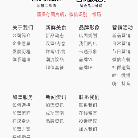
请保存图片后，微信识别二维码
关于我们
新鲜美食
品牌形象
营销活动
公司简介
新品动态
店面规划
新品营销
企业愿景
汉堡/肉卷
我们的店
日常营销
发展历程
炸鸡/小食
卡通形象
节日营销
体系建设
潮流饮品
品牌VI
微信点餐
超值套餐
品牌IP
社群运营
晒！微博
嗨！抖音
加盟服务
新闻资讯
联系我们
如何选择
加盟资讯
联系我们
加盟流程
成功案例
在线留言
在您身边
品牌资讯
投诉建议
加盟方案
加入我们
装修指导