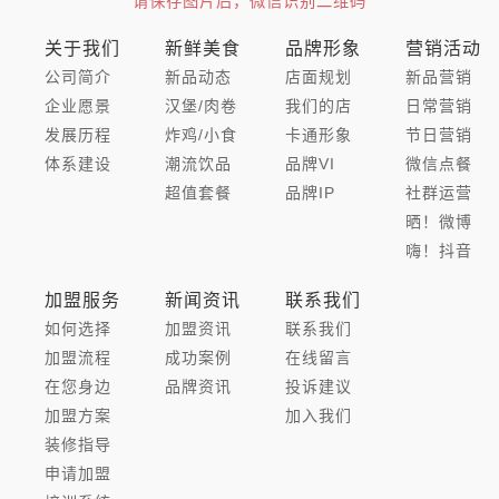
请保存图片后，微信识别二维码
关于我们
新鲜美食
品牌形象
营销活动
公司简介
新品动态
店面规划
新品营销
企业愿景
汉堡/肉卷
我们的店
日常营销
发展历程
炸鸡/小食
卡通形象
节日营销
体系建设
潮流饮品
品牌VI
微信点餐
超值套餐
品牌IP
社群运营
晒！微博
嗨！抖音
加盟服务
新闻资讯
联系我们
如何选择
加盟资讯
联系我们
加盟流程
成功案例
在线留言
在您身边
品牌资讯
投诉建议
加盟方案
加入我们
装修指导
申请加盟