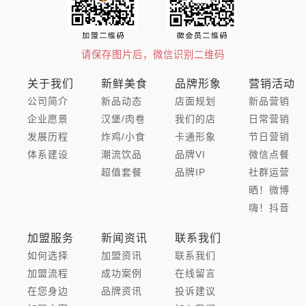
请保存图片后，微信识别二维码
关于我们
新鲜美食
品牌形象
营销活动
公司简介
新品动态
店面规划
新品营销
企业愿景
汉堡/肉卷
我们的店
日常营销
发展历程
炸鸡/小食
卡通形象
节日营销
体系建设
潮流饮品
品牌VI
微信点餐
超值套餐
品牌IP
社群运营
晒！微博
嗨！抖音
加盟服务
新闻资讯
联系我们
如何选择
加盟资讯
联系我们
加盟流程
成功案例
在线留言
在您身边
品牌资讯
投诉建议