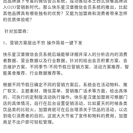
出品牌旗下专属的微信会员系统，成功推动本土西式快餐品牌进
入
O2O
营销新时代。那么快乐星汉堡微信会员系统的推出，比起
其他品牌具有哪些独有的优势？又能为加盟商和消费者带来怎样
的优质体验呢？
针对加盟商：
1、
营销方案层出不穷
操作简易一键下发
快乐星汉堡微信会员系统后端能够详细并深入的分析店内的消费
者数据、营业数据以及行业数据，针对的给出会员积累方案、会
员维护方案、不同季节
/
不同节假日营销方案、活动方案推荐、智
能美食推荐、行业数据推荐等。
根据不同节假日确定不同的营销方案后，系统会在活动物料、推
广软文、主题素材、微信菜单、营销推广话术等方面，给出具体
的、可执行的定制版活动执行操作。
快乐星汉堡加盟
商可根据门
店的具体情况，自行在后台设置促销活动，比如夏天的时候各类
饮品卖的比较火，加盟商就可在后台增添关于饮品的活动，以达
到吸引消费者的目的。这就大大节省了宣传和物料的费用，加盟
商足不出户即可轻松管理。