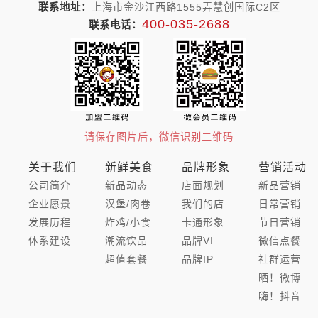
联系地址：
上海市金沙江西路1555弄慧创国际C2区
400-035-2688
联系电话：
请保存图片后，微信识别二维码
关于我们
新鲜美食
品牌形象
营销活动
公司简介
新品动态
店面规划
新品营销
企业愿景
汉堡/肉卷
我们的店
日常营销
发展历程
炸鸡/小食
卡通形象
节日营销
体系建设
潮流饮品
品牌VI
微信点餐
超值套餐
品牌IP
社群运营
晒！微博
嗨！抖音