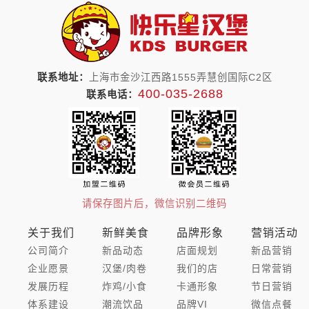
联系地址：
上海市金沙江西路1555弄慧创国际C2区
400-035-2688
联系电话：
请保存图片后，微信识别二维码
关于我们
新鲜美食
品牌形象
营销活动
公司简介
新品动态
店面规划
新品营销
企业愿景
汉堡/肉卷
我们的店
日常营销
发展历程
炸鸡/小食
卡通形象
节日营销
体系建设
潮流饮品
品牌VI
微信点餐