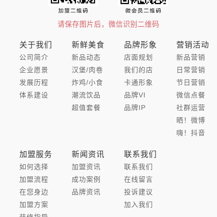
请保存图片后，微信识别二维码
关于我们
新鲜美食
品牌形象
营销活动
公司简介
新品动态
店面规划
新品营销
企业愿景
汉堡/肉卷
我们的店
日常营销
发展历程
炸鸡/小食
卡通形象
节日营销
体系建设
潮流饮品
品牌VI
微信点餐
超值套餐
品牌IP
社群运营
晒！微博
嗨！抖音
加盟服务
新闻资讯
联系我们
如何选择
加盟资讯
联系我们
加盟流程
成功案例
在线留言
在您身边
品牌资讯
投诉建议
加盟方案
加入我们
装修指导