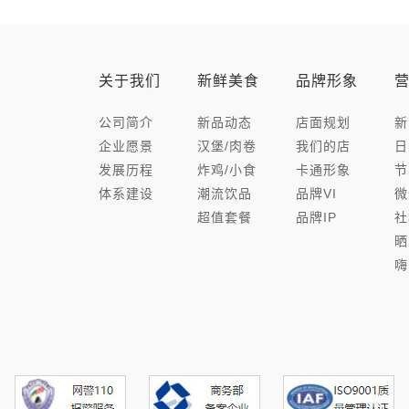
关于我们
新鲜美食
品牌形象
公司简介
新品动态
店面规划
新
企业愿景
汉堡/肉卷
我们的店
日
发展历程
炸鸡/小食
卡通形象
节
体系建设
潮流饮品
品牌VI
微
超值套餐
品牌IP
社
晒
嗨