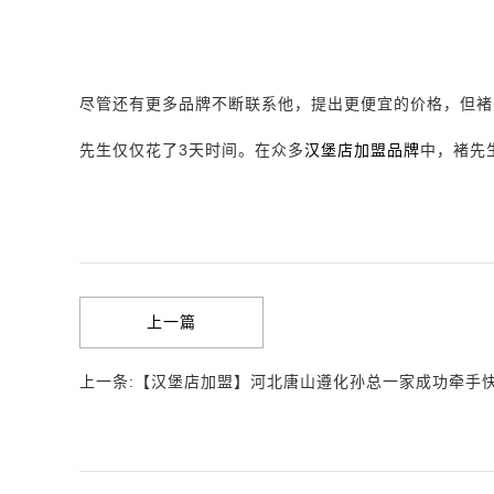
尽管还有更多品牌不断联系他，提出更便宜的价格，但褚
先生仅仅花了3天时间。在众多
汉堡店加盟品牌
中，褚先
上一篇
上一条:【汉堡店加盟】河北唐山遵化孙总一家成功牵手