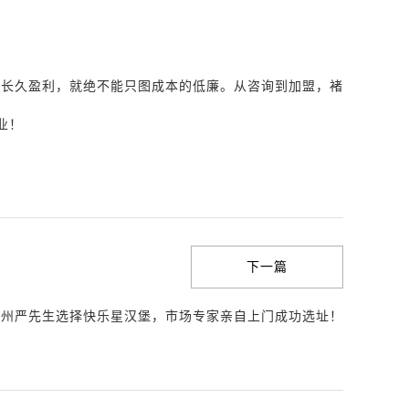
，长久盈利，就绝不能只图成本的低廉。从咨询到加盟，褚
业！
下一篇
苏州严先生选择快乐星汉堡，市场专家亲自上门成功选址！