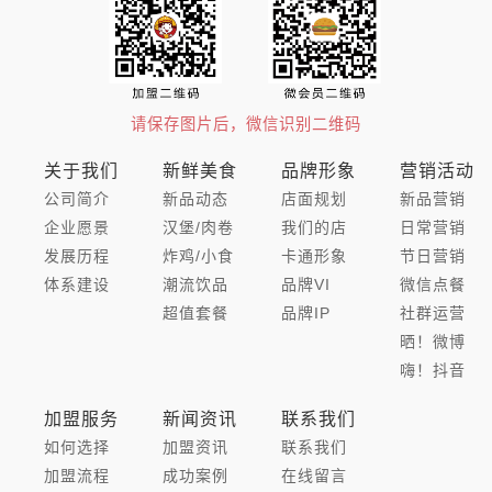
请保存图片后，微信识别二维码
关于我们
新鲜美食
品牌形象
营销活动
公司简介
新品动态
店面规划
新品营销
企业愿景
汉堡/肉卷
我们的店
日常营销
发展历程
炸鸡/小食
卡通形象
节日营销
体系建设
潮流饮品
品牌VI
微信点餐
超值套餐
品牌IP
社群运营
晒！微博
嗨！抖音
加盟服务
新闻资讯
联系我们
如何选择
加盟资讯
联系我们
加盟流程
成功案例
在线留言