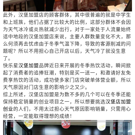
此外，汉堡加盟店的顾客群体，其中很普遍的就是中学生
和上班族，他们占据了比较大的比例，这部分群体不会因
为天气冰冷或炎热就减少出行，对于一家处于人流量始终
适中地段的汉堡加盟店来说，主要人群数量变化不大，那
么何须再去忧虑由于冬季气温下降，导致的客源削减的问
题呢？所以不用担心自己开店以后，天气冷了就没生意
了。
快乐星
汉堡加盟
品牌近日来开展的冬季热饮活动，瞬间掀
起了消费者的追捧狂潮，特别是买一送一，和邀请好友免
费享热饮的活动，成功使多家门店突破单体营业额，所以
天气原因对门店生意的影响少之又少。
综上所述，汉堡店加盟是为数不多的几个可以在冬季还能
保持稳定销量的创业项目之一，所以想要挑选
汉堡店加盟
创业
的人们，不用太过担心天气原因影响销量，只需用心
经营，一定能取得理想的成绩！