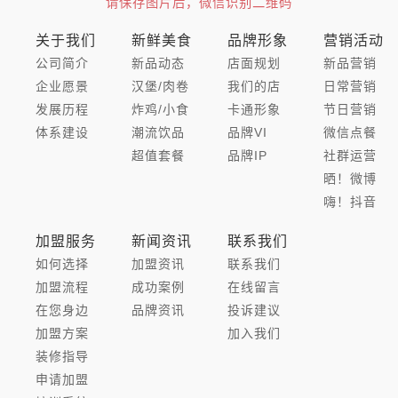
请保存图片后，微信识别二维码
关于我们
新鲜美食
品牌形象
营销活动
公司简介
新品动态
店面规划
新品营销
企业愿景
汉堡/肉卷
我们的店
日常营销
发展历程
炸鸡/小食
卡通形象
节日营销
体系建设
潮流饮品
品牌VI
微信点餐
超值套餐
品牌IP
社群运营
晒！微博
嗨！抖音
加盟服务
新闻资讯
联系我们
如何选择
加盟资讯
联系我们
加盟流程
成功案例
在线留言
在您身边
品牌资讯
投诉建议
加盟方案
加入我们
装修指导
申请加盟