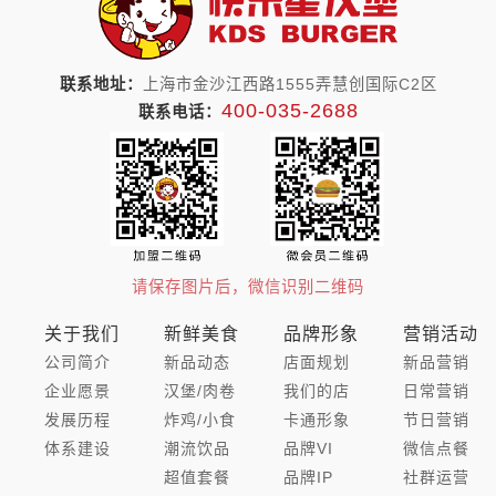
联系地址：
上海市金沙江西路1555弄慧创国际C2区
400-035-2688
联系电话：
请保存图片后，微信识别二维码
关于我们
新鲜美食
品牌形象
营销活动
公司简介
新品动态
店面规划
新品营销
企业愿景
汉堡/肉卷
我们的店
日常营销
发展历程
炸鸡/小食
卡通形象
节日营销
体系建设
潮流饮品
品牌VI
微信点餐
超值套餐
品牌IP
社群运营