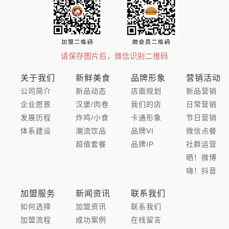
请保存图片后，微信识别二维码
关于我们
新鲜美食
品牌形象
营销活动
公司简介
新品动态
店面规划
新品营销
企业愿景
汉堡/肉卷
我们的店
日常营销
发展历程
炸鸡/小食
卡通形象
节日营销
体系建设
潮流饮品
品牌VI
微信点餐
超值套餐
品牌IP
社群运营
晒！微博
嗨！抖音
加盟服务
新闻资讯
联系我们
如何选择
加盟资讯
联系我们
加盟流程
成功案例
在线留言