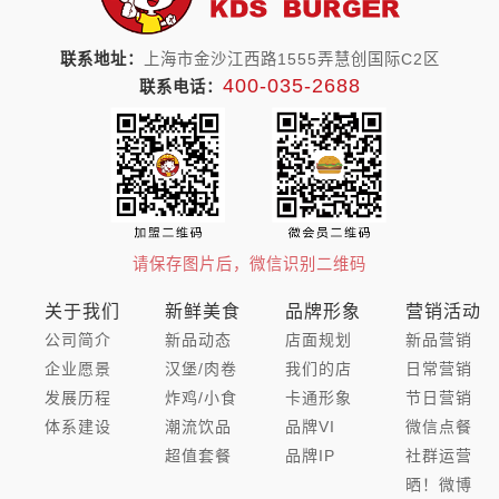
联系地址：
上海市金沙江西路1555弄慧创国际C2区
400-035-2688
联系电话：
请保存图片后，微信识别二维码
关于我们
新鲜美食
品牌形象
营销活动
公司简介
新品动态
店面规划
新品营销
企业愿景
汉堡/肉卷
我们的店
日常营销
发展历程
炸鸡/小食
卡通形象
节日营销
体系建设
潮流饮品
品牌VI
微信点餐
超值套餐
品牌IP
社群运营
晒！微博