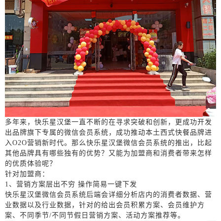
多年来，快乐星汉堡一直不断的在寻求突破和创新，更成功开发
出品牌旗下专属的微信会员系统，成功推动本土西式快餐品牌进
入
O2O
营销新时代。那么快乐星汉堡微信会员系统的推出，比起
其他品牌具有哪些独有的优势？又能为加盟商和消费者带来怎样
的优质体验呢？
针对加盟商：
1、
营销方案层出不穷
操作简易一键下发
快乐星汉堡微信会员系统后端
会
详细分析店内的消费者数据、营
业数据以及行业数据，针对的给出会员积累方案、会员维护方
案、不同季节
/
不同节假日营销方案、活动方案推荐等。