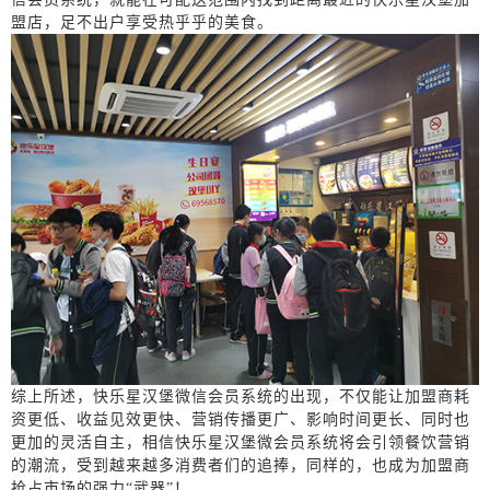
盟店，足不出户享受热乎乎的美食。
综上所述，快乐星汉堡微信会员系统的出现，不仅能让加盟商耗
资更低、
收益
见效
更
快、营销传播更广、影响时间更长、同时也
更加的灵活自主，相信快乐星汉堡微会员系统将会引领餐饮营销
的潮流，受到越来越多消费者们的追捧，同样的，也成为加盟商
抢占市场的强力
“武器”！