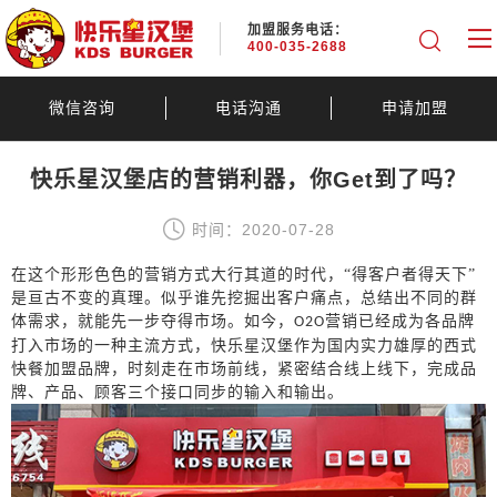
加盟服务电话：
400-035-2688
微信咨询
电话沟通
申请加盟
快乐星汉堡店的营销利器，你Get到了吗？
时间：2020-07-28
在这个形形色色的营销方式大行其道的时代，
“得客户者得天下”
是亘古不变的真理。似乎谁先挖掘出客户痛点，总结出不同的群
体需求，就能先一步夺得市场。如今，
营销已经成为各品牌
O2O
打入市场的一种主流方式，快乐星汉堡作为国内实力雄厚的西式
快餐加盟品牌，时刻走在市场前线，紧密结合线上线下，完成品
牌、产品、顾客三个接口同步的输入和输出。