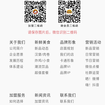
请保存图片后，微信识别二维码
关于我们
新鲜美食
品牌形象
营销活动
公司简介
新品动态
店面规划
新品营销
企业愿景
汉堡/肉卷
我们的店
日常营销
发展历程
炸鸡/小食
卡通形象
节日营销
体系建设
潮流饮品
品牌VI
微信点餐
超值套餐
品牌IP
社群运营
晒！微博
嗨！抖音
加盟服务
新闻资讯
联系我们
如何选择
加盟资讯
联系我们