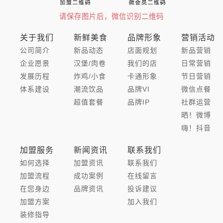
请保存图片后，微信识别二维码
关于我们
新鲜美食
品牌形象
营销活动
公司简介
新品动态
店面规划
新品营销
企业愿景
汉堡/肉卷
我们的店
日常营销
发展历程
炸鸡/小食
卡通形象
节日营销
体系建设
潮流饮品
品牌VI
微信点餐
超值套餐
品牌IP
社群运营
晒！微博
嗨！抖音
加盟服务
新闻资讯
联系我们
如何选择
加盟资讯
联系我们
加盟流程
成功案例
在线留言
在您身边
品牌资讯
投诉建议
加盟方案
加入我们
装修指导