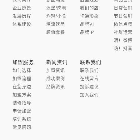
企业愿景
汉堡/肉卷
我们的店
日常营销
发展历程
炸鸡/小食
卡通形象
节日营销
体系建设
潮流饮品
品牌VI
微信点餐
超值套餐
品牌IP
社群运营
晒！微博
嗨！抖音
加盟服务
新闻资讯
联系我们
如何选择
加盟资讯
联系我们
加盟流程
成功案例
在线留言
在您身边
品牌资讯
投诉建议
加盟方案
加入我们
装修指导
申请加盟
培训系统
常见问题