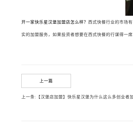
开一家快乐星汉堡加盟店怎么样？
西式快餐行业的市场有
实的加盟服务，如果投资者想要在西式快餐的行谋得一席
上一篇
上一条:【汉堡店加盟】快乐星汉堡为什么这么多创业者