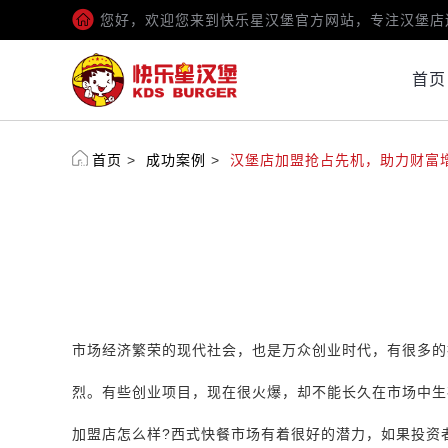
您好，欢迎您来到快乐星汉堡官方网站，专注汉堡店
首页
首页
>
成功案例
>
汉堡店加盟抢占先机，助力财富
市场经济繁荣的现代社会，也是万众创业时代，有很多的
烈。有些创业项目，现在很火爆，却不能长久在市场中生
加盟店怎么样?西式快餐市场有着很好的潜力，如果投资