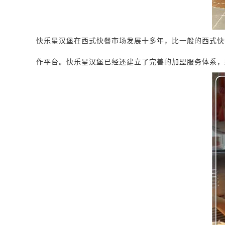
快乐星汉堡在西式快餐市场发展十多年，比一般的西式快
作平台。快乐星汉堡已经还建立了完善的加盟服务体系，