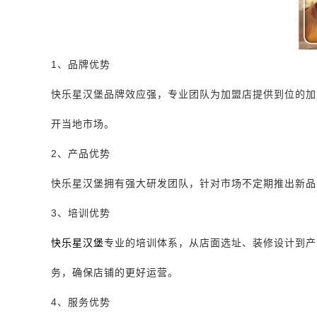
1、品牌优势
快乐星汉堡品牌效应强，专业团队为加盟店提供到位的加
开当地市场。
2、产品优势
快乐星汉堡拥有强大研发团队，针对市场不定期推出新品
3、培训优势
快乐星汉堡
专业的培训体系，从店面选址、装修设计到产
务，确保店铺的更好运营。
4、服务优势