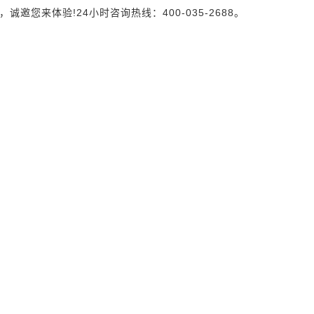
来体验!24小时咨询热线：400-035-2688。