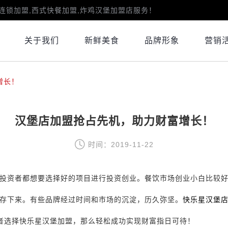
连锁加盟,西式快餐加盟,炸鸡汉堡加盟店服务！
关于我们
新鲜美食
品牌形象
营销
增长！
汉堡店加盟抢占先机，助力财富增长！
时间：2019-11-22
投资者都想要选择好的项目进行投资创业。餐饮市场创业小白比较
存下来。有些品牌经过时间和市场的沉淀，历久弥坚。
快乐星汉堡
者选择快乐星汉堡加盟，那么轻松成功实现财富指日可待！