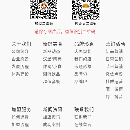
请保存图片后，微信识别二维码
关于我们
新鲜美食
品牌形象
营销活动
公司简介
新品动态
店面规划
新品营销
企业愿景
汉堡/肉卷
我们的店
日常营销
发展历程
炸鸡/小食
卡通形象
节日营销
体系建设
潮流饮品
品牌VI
微信点餐
超值套餐
品牌IP
社群运营
晒！微博
嗨！抖音
加盟服务
新闻资讯
联系我们
如何选择
加盟资讯
联系我们
加盟流程
成功案例
在线留言