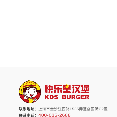
联系地址：
上海市金沙江西路1555弄慧创国际C2区
400-035-2688
联系电话：