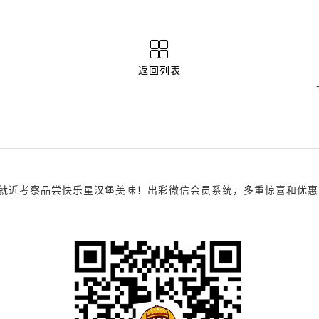
返回列表
！
考察品尝快乐星汉堡美味！出彩微信会员系统，多重惊喜和优惠，诚邀您