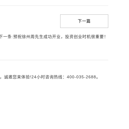
下一篇
下一条:预祝徐州周先生成功开业，投资创业时机很重要！
来体验!24小时咨询热线：400-035-2688。