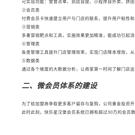
可实现功能：堂食点单、到店自提、小程序自外卖、拼团
②会员类
付费会员卡快速建立用户与门店的联系，提升用户粘性和
③营销类
多重营销靶点和工具，实施效果更加精准，能成功引起消
④管理类
各类管理工具提升门店管理效率，实现门店降本增效，从
⑤数据类
通过各个维度的大数据分析，让商家第一时间了解门店运
二、微会员体系的建设
为了给加盟商争取更多客户留存与复购，公司重金投资开
此时此刻，快乐星汉堡会员系统已拥有超过30万的会员