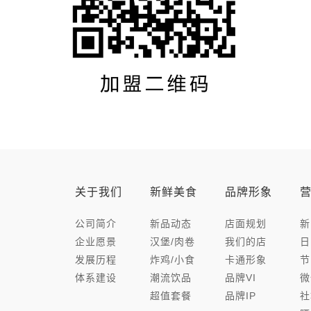
关于我们
新鲜美食
品牌形象
公司简介
新品动态
店面规划
新
企业愿景
汉堡/肉卷
我们的店
日
发展历程
炸鸡/小食
卡通形象
节
体系建设
潮流饮品
品牌VI
微
超值套餐
品牌IP
社