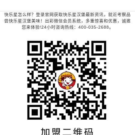
快乐星怎么样？登录官网获取快乐星汉堡最新资讯，就近考察品
尝快乐星汉堡美味！出彩微信会员系统，多重惊喜和优惠，诚邀
您来体验!24小时咨询热线：400-035-2688。