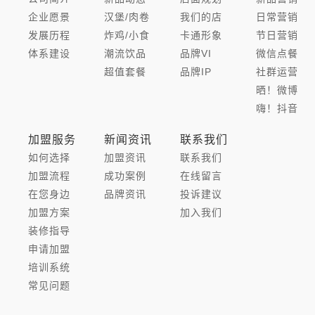
企业愿景
汉堡/肉卷
我们的店
日常营销
发展历程
炸鸡/小食
卡通形象
节日营销
体系建设
潮流饮品
品牌VI
微信点餐
超值套餐
品牌IP
社群运营
晒！微博
嗨！抖音
加盟服务
新闻资讯
联系我们
如何选择
加盟资讯
联系我们
加盟流程
成功案例
在线留言
在您身边
品牌资讯
投诉建议
加盟方案
加入我们
装修指导
申请加盟
培训系统
常见问题