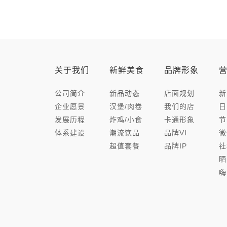
关于我们
新鲜美食
品牌形象
公司简介
新品动态
店面规划
新
企业愿景
汉堡/肉卷
我们的店
日
发展历程
炸鸡/小食
卡通形象
节
体系建设
潮流饮品
品牌VI
微
超值套餐
品牌IP
社
晒
嗨