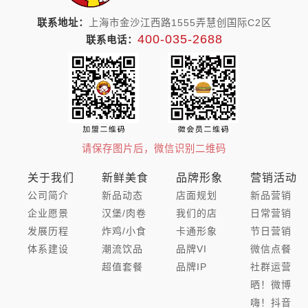
联系地址：
上海市金沙江西路1555弄慧创国际C2区
400-035-2688
联系电话：
请保存图片后，微信识别二维码
关于我们
新鲜美食
品牌形象
营销活动
公司简介
新品动态
店面规划
新品营销
企业愿景
汉堡/肉卷
我们的店
日常营销
发展历程
炸鸡/小食
卡通形象
节日营销
体系建设
潮流饮品
品牌VI
微信点餐
超值套餐
品牌IP
社群运营
晒！微博
嗨！抖音