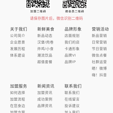
请保存图片后，微信识别二维码
关于我们
新鲜美食
品牌形象
营销活动
公司简介
新品动态
店面规划
新品营销
企业愿景
汉堡/肉卷
我们的店
日常营销
发展历程
炸鸡/小食
卡通形象
节日营销
体系建设
潮流饮品
品牌VI
微信点餐
超值套餐
品牌IP
社群运营
晒！微博
嗨！抖音
加盟服务
新闻资讯
联系我们
如何选择
加盟资讯
联系我们
加盟流程
成功案例
在线留言
在您身边
品牌资讯
投诉建议
加盟方案
加入我们