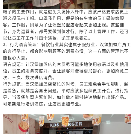
帽子的主要作用，就是避免头发掉入杯中，应该严格要求店员上
班必须佩带工帽。口罩我作用，便是怕有生病的员工感染给顾
客。工作服，则是为了让
汉堡
加盟店看起来更加正规。这些细
节，身为运营者，都需要做到位才行。除了以上管理工作，还可
以让员工在工作时画个淡妆，尤其是收银员。
、行为语言管理：
餐饮
行业其实也属于服务业，
汉堡
加盟店员工
3
的言行举止，都会影响到顾客的消费心情，这一方面的管理也不
能粗心大意。
语言规范：让
汉堡
加盟店的官员尽可能多地使用敬语以及礼貌用
语，员工的服务态度好，会让顾客消费得更加舒心，更加愿意二
次、三次、数次进店消费。
行为规范：当
汉堡
加盟店繁忙的时候，员工难免会手忙脚乱，越
是着急，就越是容易出问题。平时应该多组织员工开会，进行指
导，当
汉堡
加盟店繁忙时，如何做才能够快速地制作出好产品。
可定期进行培训演练，让店员更加专业。