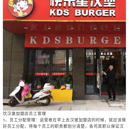
饮
汉堡
加盟店员工管理
、员工分配管理：运营者在早上去
汉堡
加盟店的时候，就应该做
1
好员工分配，将每个员工的职责都划分清楚，各司其职以保证
汉