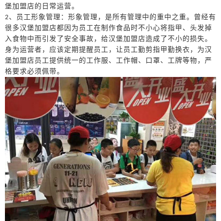
堡
加盟店的日常运营。
、员工形象管理：形象管理，是所有管理中的重中之重。曾经有
2
很多
汉堡
加盟店都因为员工在制作
食品
时不小心将指甲、头发掉
入
食物中
而引发了安全事故，给
汉堡
加盟店造成了不小的损失。
身为运营者，应该定期提醒员工，让员工勤剪指甲勤换衣，为
汉
堡
加盟店员工提供统一的工作服、工作帽、口罩、工牌等物，严
格要求必须佩带。