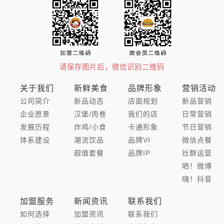
请保存图片后，微信识别二维码
关于我们
新鲜美食
品牌形象
营销活动
公司简介
新品动态
店面规划
新品营销
企业愿景
汉堡/肉卷
我们的店
日常营销
发展历程
炸鸡/小食
卡通形象
节日营销
体系建设
潮流饮品
品牌VI
微信点餐
超值套餐
品牌IP
社群运营
晒！微博
嗨！抖音
加盟服务
新闻资讯
联系我们
如何选择
加盟资讯
联系我们