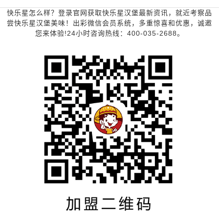
快乐星怎么样？登录官网获取快乐星汉堡最新资讯，就近考察品
尝快乐星汉堡美味！出彩微信会员系统，多重惊喜和优惠，诚邀
您来体验!24小时咨询热线：400-035-2688。