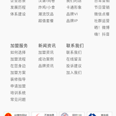
企业愿景
汉堡/肉卷
我们的店
日常营销
发展历程
炸鸡/小食
卡通形象
节日营销
体系建设
潮流饮品
品牌VI
微信点餐
超值套餐
品牌IP
社群运营
晒！微博
嗨！抖音
加盟服务
新闻资讯
联系我们
如何选择
加盟资讯
联系我们
加盟流程
成功案例
在线留言
在您身边
品牌资讯
投诉建议
加盟方案
加入我们
装修指导
申请加盟
培训系统
常见问题