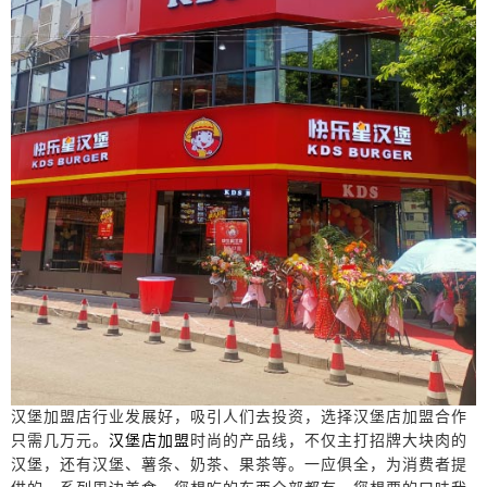
汉堡加盟店
行业发展好，吸引人们去投资，选择
汉堡店加盟
合作
只需几万元。
汉堡店加盟
时尚的产品线，不仅主打招牌
大块肉的
汉堡
，还有
汉堡、薯条、奶茶、果茶
等。一应俱全，为消费者提