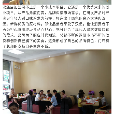
汉堡店加盟
可不止是一个小成本项目，它还是一个优势众多的创
业项目，从产品角度而言，品牌深谙市场需求，在研发产品时
已
满足年轻人对口味追求
为前提，打造出了绿色的良心
大块肉汉
堡
。
新鲜优质
的
原材料
，即让品尝者享受了
汉堡
，也让消费者不
再为担心食用垃圾食品而担心，充分迎合了现代人追求健康饮食
的需求。品牌为了顺应时代潮流，总部不断的调研市场不断的改
良和创新自己旗下的美食，逐渐形成了自己的品牌特色，门店有
了总部的支持自是生意不断。