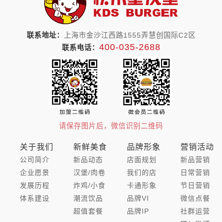
联系地址：
上海市金沙江西路1555弄慧创国际C2区
400-035-2688
联系电话：
请保存图片后，微信识别二维码
关于我们
新鲜美食
品牌形象
营销活动
公司简介
新品动态
店面规划
新品营销
企业愿景
汉堡/肉卷
我们的店
日常营销
发展历程
炸鸡/小食
卡通形象
节日营销
体系建设
潮流饮品
品牌VI
微信点餐
超值套餐
品牌IP
社群运营