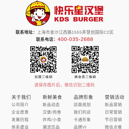
联系地址：
上海市金沙江西路1555弄慧创国际C2区
400-035-2688
联系电话：
请保存图片后，微信识别二维码
关于我们
新鲜美食
品牌形象
营销活动
公司简介
新品动态
店面规划
新品营销
企业愿景
汉堡/肉卷
我们的店
日常营销
发展历程
炸鸡/小食
卡通形象
节日营销
体系建设
潮流饮品
品牌VI
微信点餐