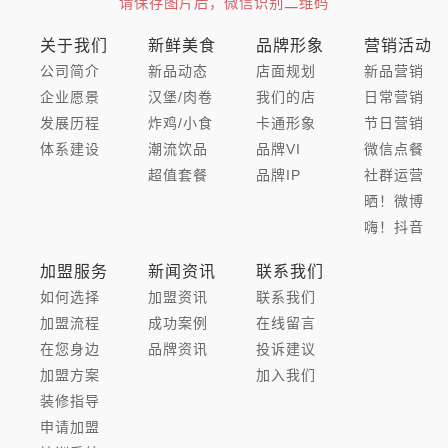
请保存图片后，微信识别二维码
关于我们
新鲜美食
品牌形象
营销活动
公司简介
新品动态
店面规划
新品营销
企业愿景
汉堡/肉卷
我们的店
日常营销
发展历程
炸鸡/小食
卡通形象
节日营销
体系建设
潮流饮品
品牌VI
微信点餐
超值套餐
品牌IP
社群运营
晒！微博
嗨！抖音
加盟服务
新闻资讯
联系我们
如何选择
加盟资讯
联系我们
加盟流程
成功案例
在线留言
在您身边
品牌资讯
投诉建议
加盟方案
加入我们
装修指导
申请加盟