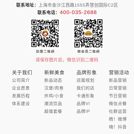
联系地址：
上海市金沙江西路1555弄慧创国际C2区
400-035-2688
联系电话：
请保存图片后，微信识别二维码
关于我们
新鲜美食
品牌形象
营销活动
公司简介
新品动态
店面规划
新品营销
企业愿景
汉堡/肉卷
我们的店
日常营销
发展历程
炸鸡/小食
卡通形象
节日营销
体系建设
潮流饮品
品牌VI
微信点餐
超值套餐
品牌IP
社群运营
晒！微博
嗨！抖音