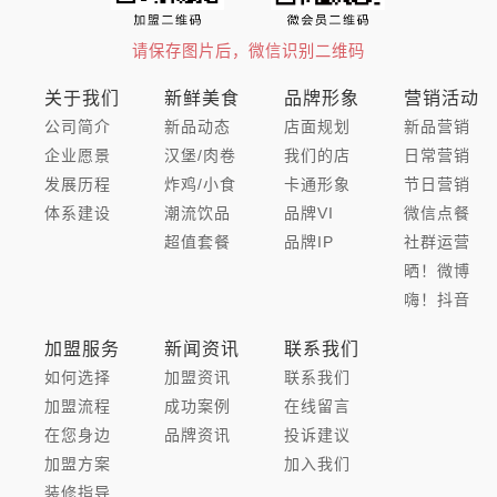
请保存图片后，微信识别二维码
关于我们
新鲜美食
品牌形象
营销活动
公司简介
新品动态
店面规划
新品营销
企业愿景
汉堡/肉卷
我们的店
日常营销
发展历程
炸鸡/小食
卡通形象
节日营销
体系建设
潮流饮品
品牌VI
微信点餐
超值套餐
品牌IP
社群运营
晒！微博
嗨！抖音
加盟服务
新闻资讯
联系我们
如何选择
加盟资讯
联系我们
加盟流程
成功案例
在线留言
在您身边
品牌资讯
投诉建议
加盟方案
加入我们
装修指导