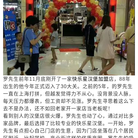
罗先生前年11
月底刚开了一家
快乐星汉堡加盟
店，
88
年
出生的他今年正式迈入了
30
大关。之前的
5
年，的罗先生
一直在上海打拼，但越发觉得力不从心。没背景没人脉，
每天压力都爆表，但工资却不见涨。罗先生寻思着这么下
去不是办法，还不如回老家开一家店当老板呢！
看到别人的汉堡店很火爆，罗先生也动了心，通过对比多
家品牌，最后选择了比较专业的快乐星汉堡。一开始，罗
先生有点担心自己门店的生意，因为门店坐落在几个居民