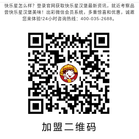
快乐星怎么样？登录官网获取快乐星汉堡最新资讯，就近考察品
尝快乐星汉堡美味！出彩微信会员系统，多重惊喜和优惠，诚邀
您来体验!24小时咨询热线：400-035-2688。