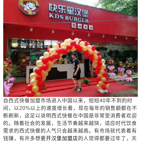
自西式快餐加盟市场进入中国以来，短短40
年不到的时
间，以
20%
以上的速度增长着，现在每年的销售额都在不
断刷新，这足以说明西式快餐在中国是非常受消费者欢迎
的。随着社会的发展，生活节奏越来越快，适应时代饮食
需求的西式快餐的人气只会越来越高。有市场就代表着有
钱赚，有许多想要
开汉堡加盟店
的人觉得都要过年了，天