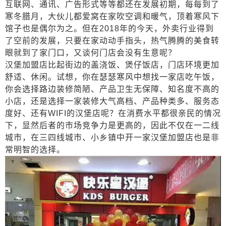
互联网、通讯、广告形式等等都还在发展初期，每每到了
寒冬腊月，大伙儿都爱窝在家吹空调和暖气，顶着寒风下
馆子也是偶尔为之。但在
2018
年的今天，外卖行业得到
了空前的发展，只要在家动动手指头，热气腾腾的美食转
眼就到了家门口，又谈何门店会没有生意呢？
汉堡加盟店比起街边的盖浇饭、煲仔饭店，门店环境更加
舒适、休闲。试想，你在瑟瑟寒风中想找一家店吃午饭，
你会选择路边装修简陋、产品卫生无保障、知名度不高的
小店，还是选择一家装修大气高档、产品种类多、服务态
度好、还有
WIFI
的汉堡店呢？在消费水平都很亲民的情况
下，显然后者的市场竞争力是更高的，因此不仅在一二线
城市，在三四线城市、小乡镇中开一家汉堡加盟店也是非
常明智的选择。