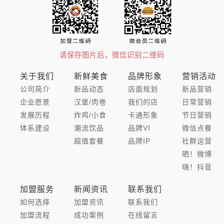
请保存图片后，微信识别二维码
关于我们
新鲜美食
品牌形象
营销活动
公司简介
新品动态
店面规划
新品营销
企业愿景
汉堡/肉卷
我们的店
日常营销
发展历程
炸鸡/小食
卡通形象
节日营销
体系建设
潮流饮品
品牌VI
微信点餐
超值套餐
品牌IP
社群运营
晒！微博
嗨！抖音
加盟服务
新闻资讯
联系我们
如何选择
加盟资讯
联系我们
加盟流程
成功案例
在线留言