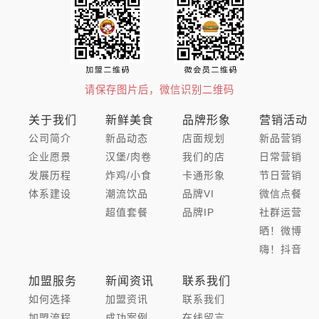
请保存图片后，微信识别二维码
关于我们
新鲜美食
品牌形象
营销活动
公司简介
新品动态
店面规划
新品营销
企业愿景
汉堡/肉卷
我们的店
日常营销
发展历程
炸鸡/小食
卡通形象
节日营销
体系建设
潮流饮品
品牌VI
微信点餐
超值套餐
品牌IP
社群运营
晒！微博
嗨！抖音
加盟服务
新闻资讯
联系我们
如何选择
加盟资讯
联系我们
加盟流程
成功案例
在线留言